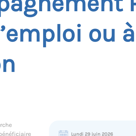
pagnement P
l’emploi ou à
on
erche
bénéficiaire
Lundi 29 juin 2026