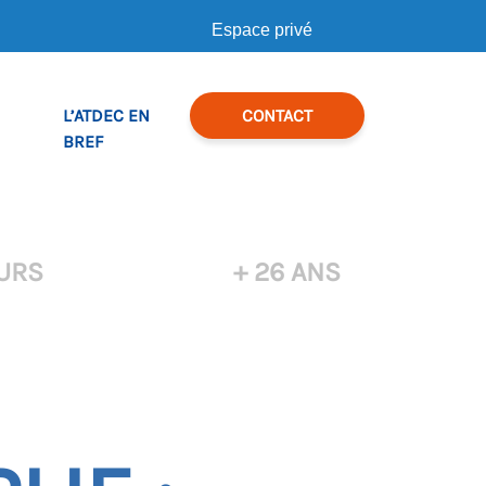
Espace privé
L’ATDEC EN
CONTACT
BREF
URS
+ 26 ANS