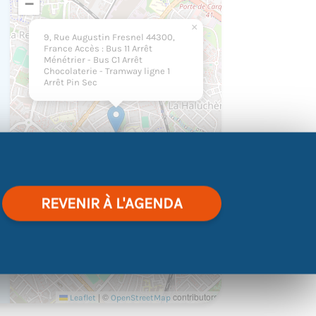
−
×
9, Rue Augustin Fresnel 44300,
France Accès : Bus 11 Arrêt
Ménétrier - Bus C1 Arrêt
Chocolaterie - Tramway ligne 1
Arrêt Pin Sec
REVENIR À L'AGENDA
|
©
contributors
Leaflet
OpenStreetMap