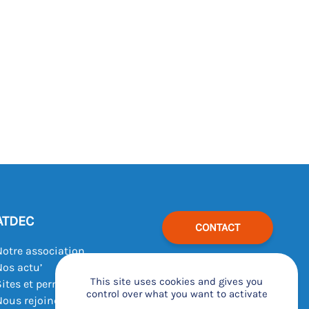
ATDEC
CONTACT
Notre association
Nos actu’
This site uses cookies and gives you
Sites et permanences
control over what you want to activate
Nous rejoindre