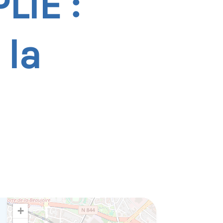
LIE :
 la
+