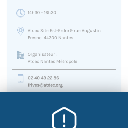
14h30 - 16h30
Atdec Site Est-Erdre 9 rue Augustin
Fresnel 44300 Nantes
Organisateur :
Atdec Nantes Métropole
02 40 49 22 86
frives@atdec.org
+
−
×