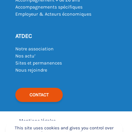
Accompagnements spécifiques
Employeur & Acteurs économiques
ATDEC
Notre association
Nos actu’
Sites et permanences
Nous rejoindre
CONTACT
Mentions légales
–
This site uses cookies and gives you control over