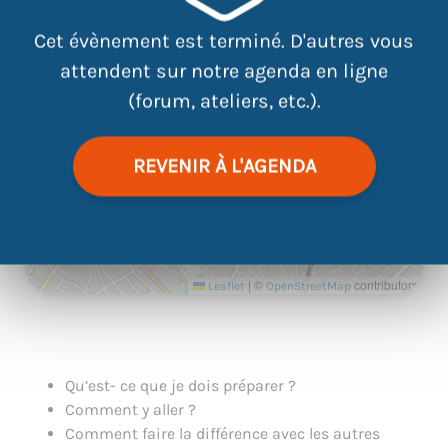
Atdec Site Est-Erdre 9 rue
Augustin Fresnel 44300 Nantes
Cet évènement est terminé. D'autres vous
attendent sur notre agenda en ligne
(forum, ateliers, etc.).
REVENIR À L'AGENDA
|
©
contributors
Leaflet
OpenStreetMap
Qu’est- ce que je dois préparer ?
Comment y aller ?
Comment faire la différence avec les autres