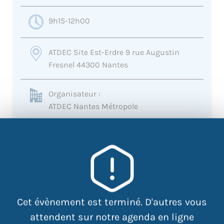
9h15-12h00
ATDEC Site Est-Erdre 9 rue Augustin
Fresnel 44300 Nantes
Organisateur :
ATDEC Nantes Métropole
02 40 49 22 86
frives@atdec.org
+
−
Cet évènement est terminé. D'autres vous
attendent sur notre agenda en ligne
×