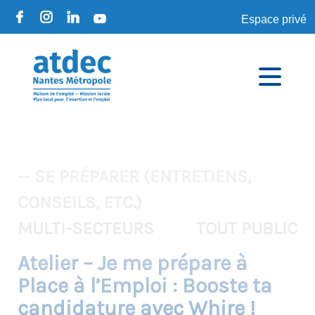
Espace privé
— SE PRÉPARER (ENTRETIENS,
CONSEILS, ETC.)
MULTI-SECTEURS
TOUT PUBLIC
Atelier – Je me prépare à
Place à l’Emploi : Booste ta
candidature avec Whire !