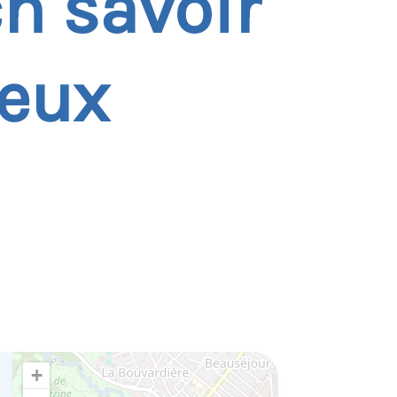
ch savoir
ieux
+