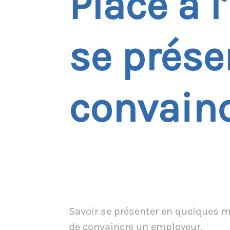
Place à l
se prése
convain
Savoir se présenter en quelques m
de convaincre un employeur.