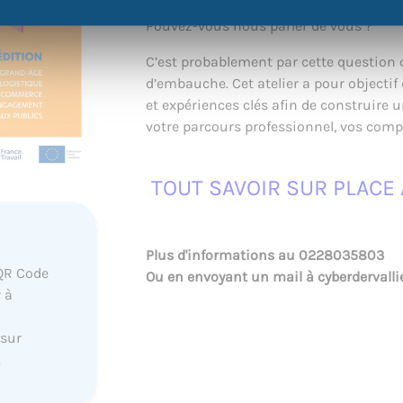
Pouvez-vous nous parler de vous ?
C’est probablement par cette question
d’embauche. Cet atelier a pour objectif
et expériences clés afin de construire u
votre parcours professionnel, vos comp
TOUT SAVOIR SUR PLACE 
Plus d'informations au
0228035803
QR Code
Ou en envoyant un mail à
cyberdervall
 à
 sur
.