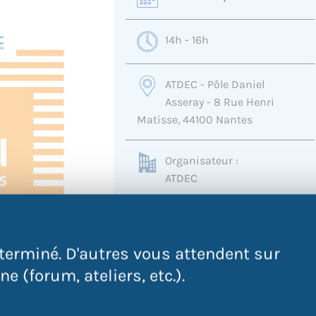
14h - 16h
ATDEC - Pôle Daniel
Asseray - 8 Rue Henri
Matisse, 44100 Nantes
Organisateur :
ATDEC
0228035803
cyberdervallieres@atdec.org
terminé. D'autres vous attendent sur
e (forum, ateliers, etc.).