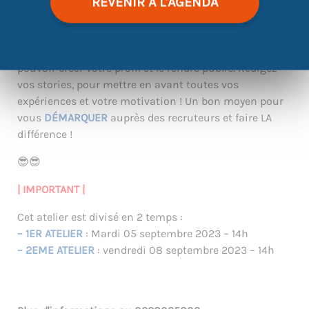
schéma classique du CV avec
REVENIR À L'AGENDA
Whire 😮
Whire est une plateforme sur laquelle vous allez
pouvoir créer votre profil et le rendre public. Rédigez
vos stories, pour mettre en avant toutes vos
expériences et votre motivation ! Un bon moyen pour
vous
DÉMARQUER
auprès des recruteurs et faire LA
différence !
😎😎
| IMPORTANT |
Cet atelier est divisé en 2 temps :
– 1ER ATELIER
: Mardi 05 septembre 2023 – 14h
– 2EME ATELIER
: vendredi 08 septembre 2023 – 14h