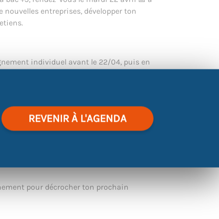
 nouvelles entreprises, développer ton
etiens.
nement individuel avant le 22/04, puis en
ntretien d’embauche​
mbauche avec une entreprise partenaire​
e privilégié en petits groupes avec un
REVENIR À L'AGENDA
upe Lactalis, NAVAL GROUP, PRESTALIS,
ncore Groupe IDEA seront présents au job
vénement pour décrocher ton prochain