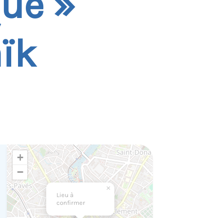
que »
ïk
+
−
×
Lieu à
confirmer