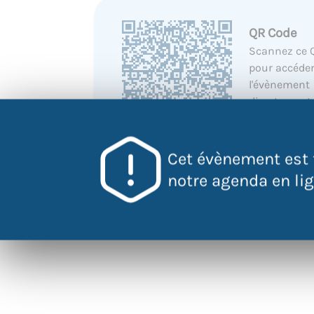
QR Code
Scannez ce 
pour accéder
l'évènement
directement
votre mobile
Cet évènement est 
notre agenda en lign