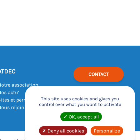
ATDEC
CONTACT
Notre association
Nos actu’
This site uses cookies and gives you
Sites et permanences
control over what you want to activate
Nous rejoindre
OK, accept all
Deny all cookies
Personalize