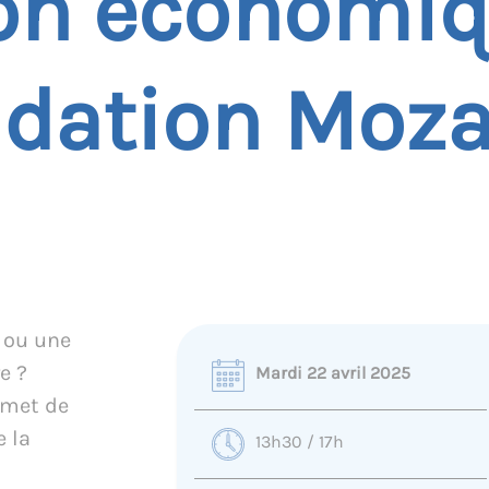
ion économi
ndation Moza
 ou une
e ?
Mardi 22 avril 2025
mmet de
e la
13h30 / 17h