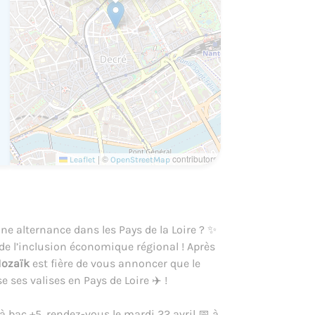
|
©
contributors
Leaflet
OpenStreetMap
e alternance dans les Pays de la Loire ? ✨
e l’inclusion économique régional !​ Après
Mozaïk
est fière de vous annoncer que le
 ses valises en Pays de Loire ✈️​ !
à bac +5, rendez-vous le mardi 22 avril 📅 à