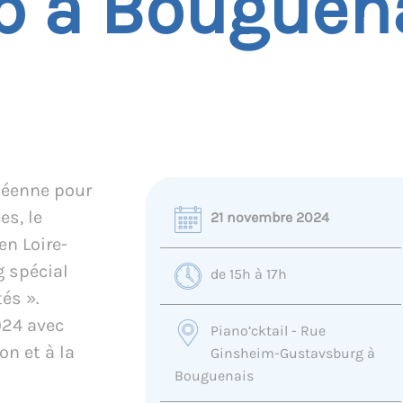
p à Bouguen
péenne pour
s, le
21 novembre 2024
en Loire-
g spécial
de 15h à 17h
és ».
024 avec
Piano’cktail - Rue
on et à la
Ginsheim-Gustavsburg à
Bouguenais