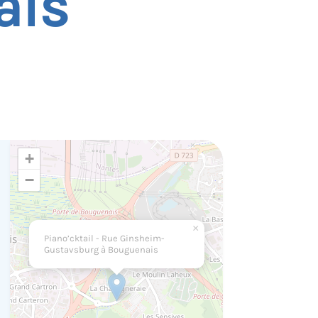
ais
+
−
×
Piano’cktail - Rue Ginsheim-
Gustavsburg à Bouguenais