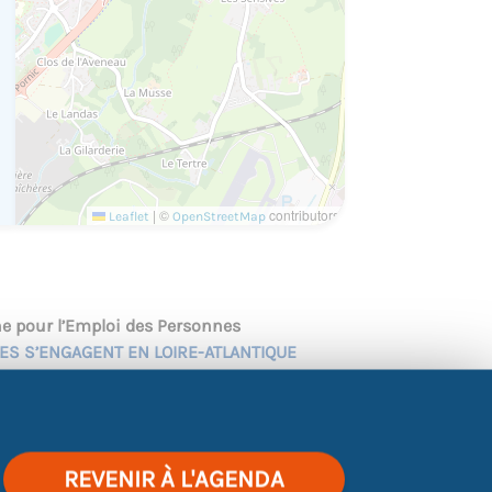
|
©
contributors
Leaflet
OpenStreetMap
 pour l’Emploi des Personnes
SES S’ENGAGENT EN LOIRE-ATLANTIQUE
, « tous secteurs d’activités ». Rendez-
s employeurs
OUVERTS À L’INCLUSION ET À
atoire.
REVENIR À L'AGENDA