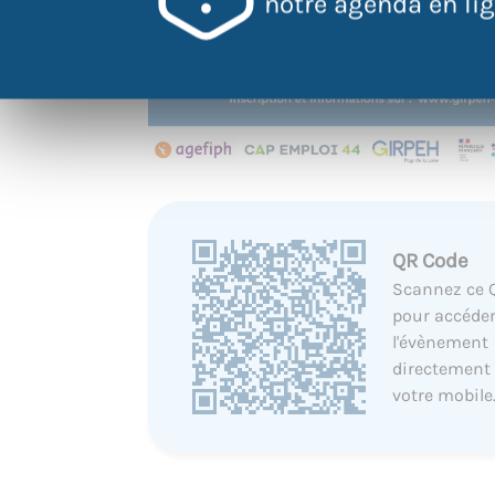
notre agenda en lign
QR Code
Scannez ce 
pour accéder
l'évènement
directement
votre mobile