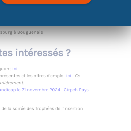
vsburg à Bouguenais
tes intéressés ?
iquant
ici
 présentes et les offres d’emploi
ici
.
Ce
gulièrement.
andicap le 21 novembre 2024 | Girpeh Pays
de la soirée des Trophées de l’insertion