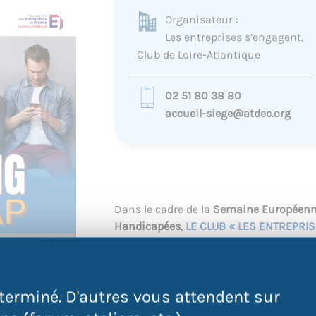
Organisateur :
Les entreprises s’engagent,
Club de Loire-Atlantique
02 51 80 38 80
accueil-siege@atdec.org
Dans le cadre de la
Semaine Européenne
Handicapées
,
LE CLUB « LES ENTREPRI
»
organiseun jobdating spécial handicap
vous
JEUDI 21 NOVEMBRE 2024
avec de
LA DIVERSITÉ
! Gratuit. Inscription oblig
terminé. D'autres vous attendent sur