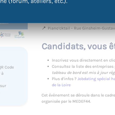
e (forum, ateliers, etc.).
Infos pratiques :
Jeudi 21 novembre 2024, de 15h à 17h.
📍
Piano’cktail – Rue Ginsheim-Gusta
Candidats, vous ê
Inscrivez vous directement en cl
Consultez la liste des entreprises
QR Code
tableau de bord est mis à jour ré
 à
Plus d’infos ?
Jobdating spécial h
de la Loire
 sur
.
Cet évènement se déroule dans le cadre 
organisée par le MEDEF44.