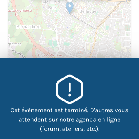
|
©
contributors
Leaflet
OpenStreetMap
La relation client vous correspond ? Le travail d’équipe
Cet évènement est terminé. D'autres vous
vous plait ?
attendent sur notre agenda en ligne
Venez participer à une session de recrutement le 30
(forum, ateliers, etc.).
avril prochain (14h00) !