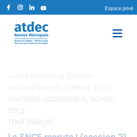
Espace privé
— CHERCHER UN EMPLOI
(RECRUTEMENT, FORUM, ETC.)
TERTIAIRE (COMMERCE, ADMIN.,
ETC.)
TOUT PUBLIC