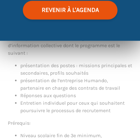
Inscription obligatoire.
REVENIR À L'AGENDA
Les postes proposés : vendeur stand éphémère et
agent d’escale.
L’atdec, partenaire de la SNCF, organise une réunion
d’information collective dont le programme est le
suivant :
présentation des postes : missions principales et
secondaires, profils souhaités
présentation de l’entreprise Humando,
partenaire en charge des contrats de travail
Réponses aux questions
Entretien individuel pour ceux qui souhaitent
poursuivre le processus de recrutement
Prérequis:
Niveau scolaire fin de 3e minimum,