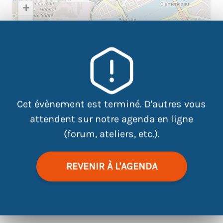
+
−
×
8 rue Jean Baptiste Vigier
Cet évènement est terminé. D'autres vous
attendent sur notre agenda en ligne
(forum, ateliers, etc.).
REVENIR À L'AGENDA
|
©
contributors
Leaflet
OpenStreetMap