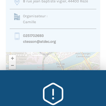
8 rue jean baptiste vigier, 44400 Rezé
Organisateur :
Camille
0251702693
ctesson@atdec.org
+
−
×
8 rue jean baptiste vigier, 44400
Rezé