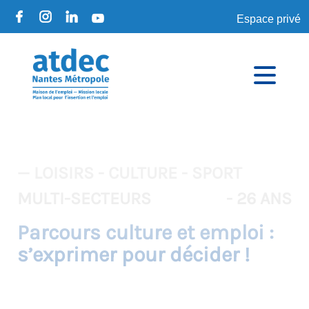
Espace privé
— LOISIRS - CULTURE - SPORT
MULTI-SECTEURS
- 26 ANS
Parcours culture et emploi :
s’exprimer pour décider !