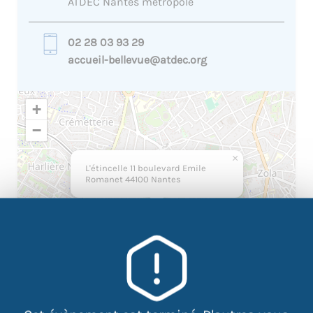
ATDEC Nantes métropole
02 28 03 93 29
accueil-bellevue@atdec.org
+
−
×
L'étincelle 11 boulevard Emile
Romanet 44100 Nantes