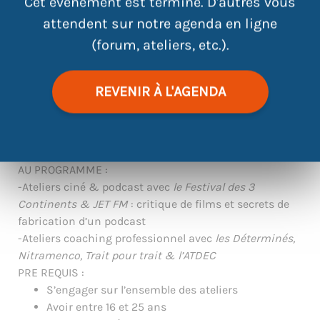
Cet évènement est terminé. D'autres vous
attendent sur notre agenda en ligne
(forum, ateliers, etc.).
|
©
contributors
Leaflet
OpenStreetMap
REVENIR À L'AGENDA
Du 16 mars au 2 avril, 3 semaines pour gagner en
confiance.
AU PROGRAMME :
-Ateliers ciné & podcast avec
le Festival des 3
Continents & JET FM
: critique de films et secrets de
fabrication d’un podcast
-Ateliers coaching professionnel avec
les Déterminés,
Nitramenco, Trait pour trait & l’ATDEC
PRE REQUIS :
S’engager sur l’ensemble des ateliers
Avoir entre 16 et 25 ans