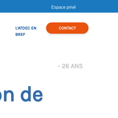
Espace privé
L’ATDEC EN
CONTACT
BREF
- 26 ANS
on de