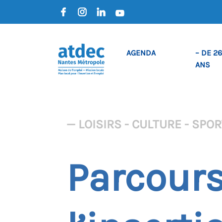
AGENDA
– DE 26
ANS
— LOISIRS - CULTURE - SPO
Parcours