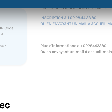
Rendez-vous individuels entre 14h et 1
INSCRIPTION AU 02.28.44.33.80
OU EN ENVOYANT UN MAIL À
ACCUEIL-M
QR Code
 à
Plus d'informations au
0228443380
 sur
Ou en envoyant un mail à
accueil-mala
.
vec