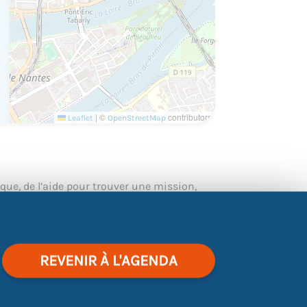
|
©
contributors
Leaflet
OpenStreetMap
ique, de l’aide pour trouver une mission,
 ?
ice Civique, à la Mission locale de Malakoff
REVENIR À L'AGENDA