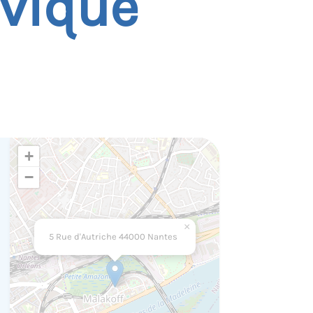
ivique
+
−
×
5 Rue d'Autriche 44000 Nantes