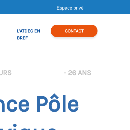
Espace privé
L’ATDEC EN
CONTACT
BREF
URS
- 26 ANS
ce Pôle