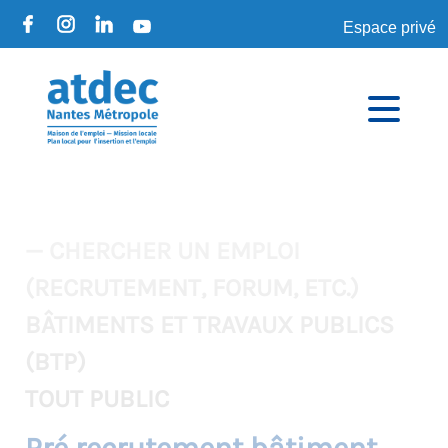
Espace privé
— CHERCHER UN EMPLOI
(RECRUTEMENT, FORUM, ETC.)
BÂTIMENTS ET TRAVAUX PUBLICS
(BTP)
TOUT PUBLIC