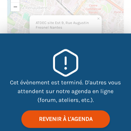
−
×
ATDEC site Est 9, Rue Augustin
Fresnel Nantes
Cet évènement est terminé. D'autres vous
attendent sur notre agenda en ligne
(forum, ateliers, etc.).
|
©
contributors
Leaflet
OpenStreetMap
REVENIR À L'AGENDA