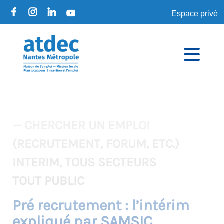
Espace privé
— CHERCHER UN EMPLOI
(RECRUTEMENT, FORUM, ETC.)
INTERIM, TOUS SECTEURS
TOUT PUBLIC
Pré recrutement : l’intérim
expliqué par SAMSIC