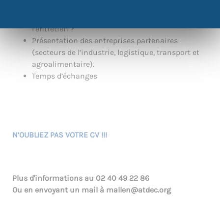
C’est quoi l’intérim ? Comment je m’inscris ?
Je mets quoi dans mon CV et je dis quoi à
l’entretien ?
Présentation des entreprises partenaires
(secteurs de l’industrie, logistique, transport et
agroalimentaire).
Temps d’échanges
N’OUBLIEZ PAS VOTRE CV !!!
Plus d'informations au
02 40 49 22 86
Ou en envoyant un mail à
mallen@atdec.org