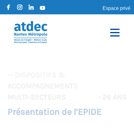
Espace privé
— DISPOSITIFS &
ACCOMPAGNEMENTS
MULTI-SECTEURS
- 26 ANS
Présentation de l’EPIDE