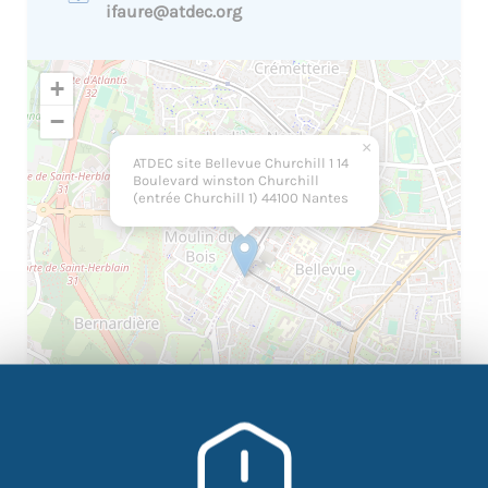
ifaure@atdec.org
+
−
×
ATDEC site Bellevue Churchill 1 14
Boulevard winston Churchill
(entrée Churchill 1) 44100 Nantes
|
©
contributors
Leaflet
OpenStreetMap