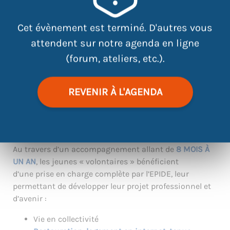
Cet évènement est terminé. D'autres vous
attendent sur notre agenda en ligne
Vous avez entre 17 et 25 ans, vous êtes sans diplôme
(forum, ateliers, etc.).
ou qualification professionnelle et vous rencontrez
des difficultés à trouver un travail ou une formation ?
REVENIR À L'AGENDA
Vous avez envie d’intégrer un
ÉTABLISSEMENT POUR
L’INSERTION DANS L’EMPLOI
(Épide) ?
On vous explique tout !
Au travers d’un accompagnement allant de
8 MOIS À
UN AN
, les jeunes « volontaires » bénéficient
d’une prise en charge complète par l’EPIDE, leur
permettant de développer leur projet professionnel et
d’avenir :
Vie en collectivité