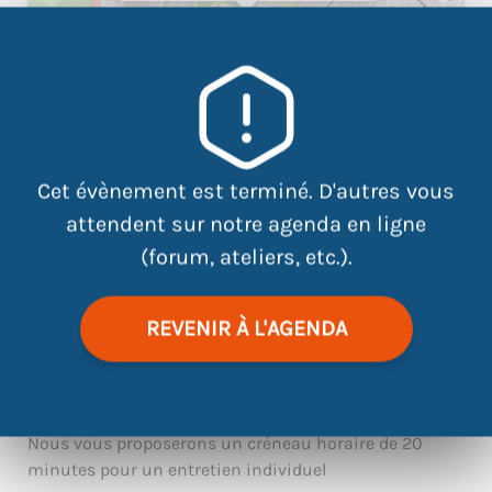
Cet évènement est terminé. D'autres vous
attendent sur notre agenda en ligne
(forum, ateliers, etc.).
|
©
contributors
Leaflet
OpenStreetMap
REVENIR À L'AGENDA
Rendez-vous le mardi 28 novembre entre 9h30 et 12h
sur inscription
Nous vous proposerons un créneau horaire de 20
minutes pour un entretien individuel