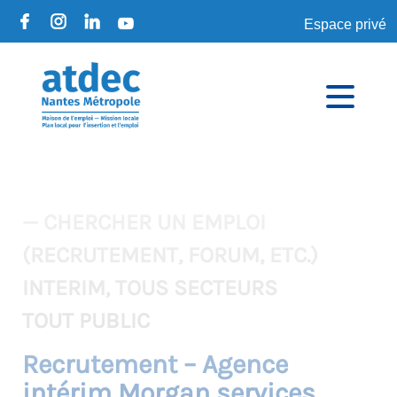
Espace privé
— CHERCHER UN EMPLOI
(RECRUTEMENT, FORUM, ETC.)
INTERIM, TOUS SECTEURS
TOUT PUBLIC
Recrutement – Agence
intérim Morgan services