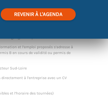
t la FIMO voyageurs par contrat de
REVENIR À L'AGENDA
ormation, le métier et ses conditions
tive à bord
+ témoignage d’un professionnel
ormation et l’emploi proposés s’adresse à
permis B en cours de validité ou permis de
cteur Sud-Loire
 directement à l’entreprise avec un CV
ibles et l’horaire des tournées)