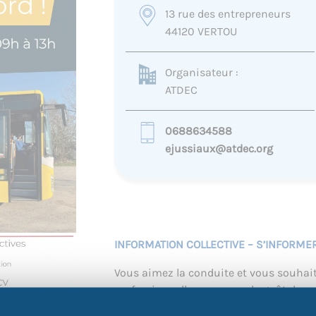
13 rue des entrepreneurs
44120 VERTOU
Organisateur :
ATDEC
0688634588
ejussiaux@atdec.org
INFORMATION COLLECTIVE – S’INFORMER
Vous aimez la conduite et vous souhaite
professionnelle, vous avez le goût du s
relation apaisée aux usagers ?