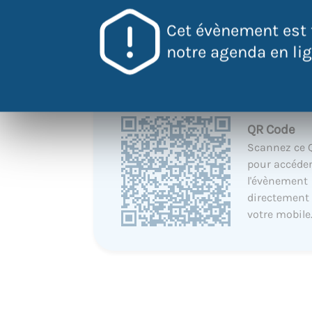
Cet évènement est 
notre agenda en lign
QR Code
Scannez ce 
pour accéder
l'évènement
directement
votre mobile