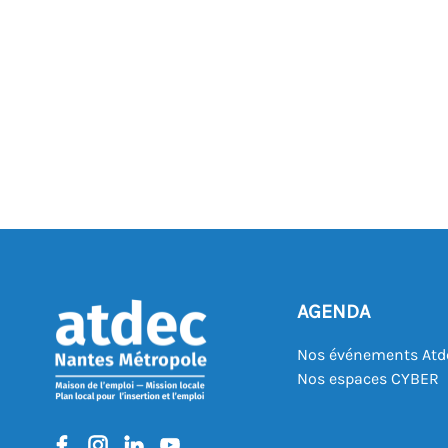
AGENDA
Nos événements Atd
Nos espaces CYBER