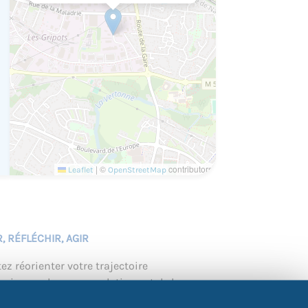
|
©
contributors
Leaflet
OpenStreetMap
, RÉFLÉCHIR, AGIR
z réorienter votre trajectoire
ervice rendu aux populations et de la