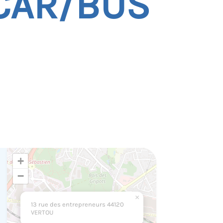
CAR/BUS
+
−
×
13 rue des entrepreneurs 44120
VERTOU