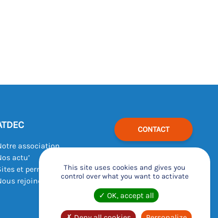
ATDEC
CONTACT
Notre association
Nos actu’
This site uses cookies and gives you
Sites et permanences
control over what you want to activate
Nous rejoindre
OK, accept all
Deny all cookies
Personalize