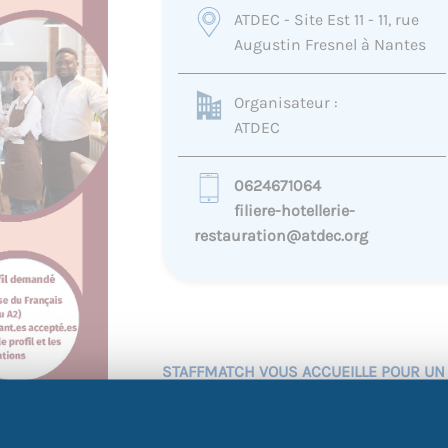
ATDEC - Site Est 11 - 11, rue
Augustin Fresnel à Nantes
Organisateur :
ATDEC
0624671064
filiere-hotellerie-
restauration@atdec.org
STAFFMATCH VOUS ACCUEILLE POUR UN
L’ATDEC – SITE EST 11
📍 11, rue Augustin Fresnel, Nantes
🕚 Le rendez-vous se tiendra
DE 11H À 1