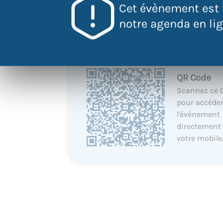
Cet évènement est 
notre agenda en lign
QR Code
Scannez ce 
pour accéder
l'évènement
directement
votre mobile