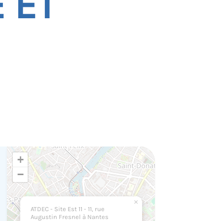
 ET
+
−
×
ATDEC - Site Est 11 - 11, rue
Augustin Fresnel à Nantes