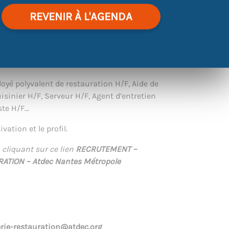
REVENIR À L'AGENDA
personnes
MOTIVÉES
pour travailler dans le
elle ou collective), pour des missions
oyé polyvalent de restauration H/F, Aide de
sinier H/F, Serveur H/F, Agent d’entretien
ste H/F…
vation et le profil.
 cliquant sur ce lien
RECRUTEMENT –
ATION – Atdec Nantes Métropole
lerie-restauration@atdec.org