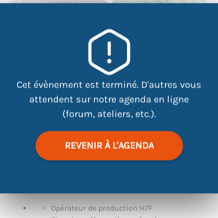
Cet évènement est terminé. D'autres vous
attendent sur notre agenda en ligne
(forum, ateliers, etc.).
|
©
contributors
Leaflet
OpenStreetMap
REVENIR À L'AGENDA
L’industrie vous intéresse ? ACTUAL recherche des
personnes motivées et notamment sur les métiers
suivants :
Opérateur de production H/F