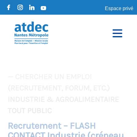
Espace privé
— CHERCHER UN EMPLOI
(RECRUTEMENT, FORUM, ETC.)
INDUSTRIE & AGROALIMENTAIRE
TOUT PUBLIC
Recrutement – FLASH
CONTACT Industrie (créneau