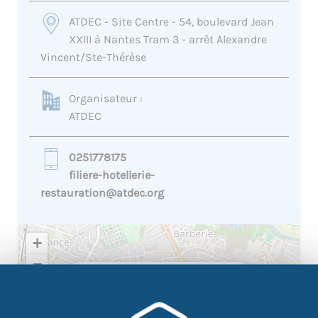
ATDEC - Site Centre - 54, boulevard Jean
XXIII à Nantes Tram 3 - arrêt Alexandre
Vincent/Ste-Thérèse
Organisateur :
ATDEC
0251778175
filiere-hotellerie-
restauration@atdec.org
+
−
×
ATDEC - Site Centre - 54,
boulevard Jean XXIII à Nantes
Tram 3 - arrêt Alexandre
Vincent/Ste-Thérèse