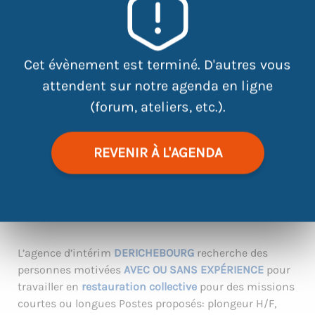
Cet évènement est terminé. D'autres vous
attendent sur notre agenda en ligne
(forum, ateliers, etc.).
REVENIR À L'AGENDA
|
©
contributors
Leaflet
OpenStreetMap
L’agence d’intérim
DERICHEBOURG
recherche des
personnes motivées
AVEC OU SANS EXPÉRIENCE
pour
travailler en
restauration collective
pour des missions
courtes ou longues Postes proposés: plongeur H/F,