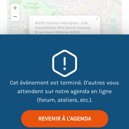
+
−
×
ATDEC Nantes métropole - Site
Dervallières Pôle Daniel Asseray
8 rue Henri Matisse 44100
Nantes
Cet évènement est terminé. D'autres vous
attendent sur notre agenda en ligne
(forum, ateliers, etc.).
|
©
contributors
Leaflet
OpenStreetMap
REVENIR À L'AGENDA