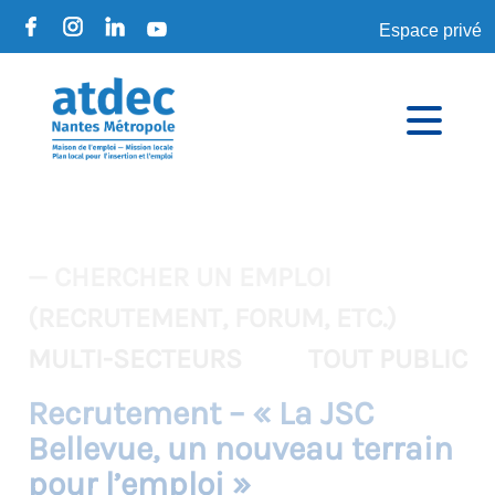
Espace privé
— CHERCHER UN EMPLOI
(RECRUTEMENT, FORUM, ETC.)
MULTI-SECTEURS
TOUT PUBLIC
Recrutement – « La JSC
Bellevue, un nouveau terrain
pour l’emploi »