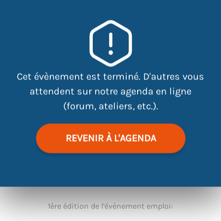
×
La plaine de jeux de la
Bernardière 61 boulevard du
bâtonnier cholet 44100 Nantes
Cet évènement est terminé. D'autres vous
attendent sur notre agenda en ligne
(forum, ateliers, etc.).
REVENIR À L'AGENDA
|
©
contributors
Leaflet
OpenStreetMap
1ère édition de l’évènement emploi: