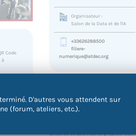
Organisateur :
Salon de la Data et de l'IA
+33626288500
filiere-
QR Code
numerique@atdec.org
 à
 sur
.
terminé. D'autres vous attendent sur
Participez à ce sa
e (forum, ateliers, etc.).
GRATUIT !
Le but de ce salon est de proposer des 