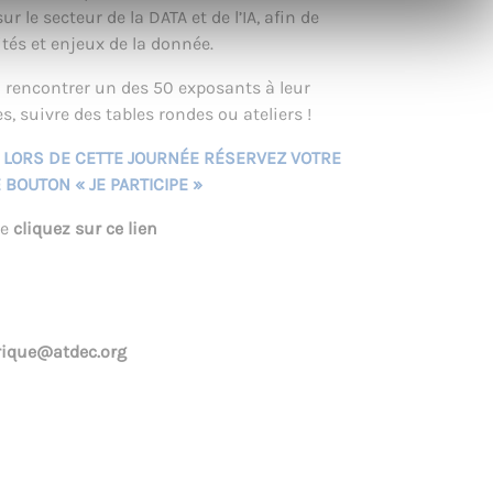
r le secteur de la DATA et de l’IA, afin de
ités et enjeux de la donnée.
z rencontrer un des 50 exposants à leur
s, suivre des tables rondes ou ateliers !
 LORS DE CETTE JOURNÉE RÉSERVEZ VOTRE
 BOUTON « JE PARTICIPE »
me
cliquez sur ce lien
rique@atdec.org