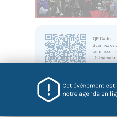
QR Code
Scannez ce 
pour accéder
l'évènement
directement
votre mobile
Cet évènement est 
notre agenda en lign