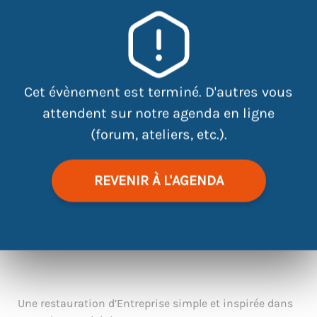
×
17 rue de la Petite Baratte 44300
NANTES
Cet évènement est terminé. D'autres vous
attendent sur notre agenda en ligne
(forum, ateliers, etc.).
REVENIR À L'AGENDA
|
©
contributors
Leaflet
OpenStreetMap
Une restauration d’Entreprise simple et inspirée dans