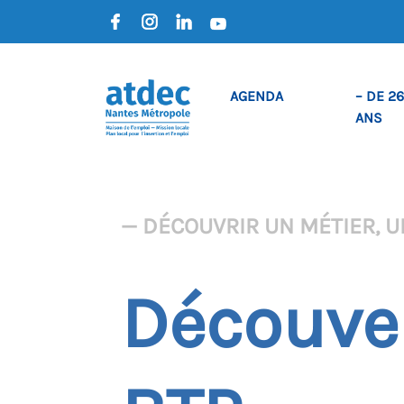
AGENDA
– DE 26
ANS
— DÉCOUVRIR UN MÉTIER, U
Découver