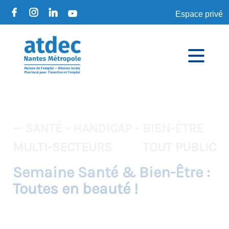
Espace privé
— SANTÉ - HANDICAP - BIEN-ÊTRE
MULTI-SECTEURS
TOUT PUBLIC
Semaine Santé & Bien-Être :
Toutes en beauté !