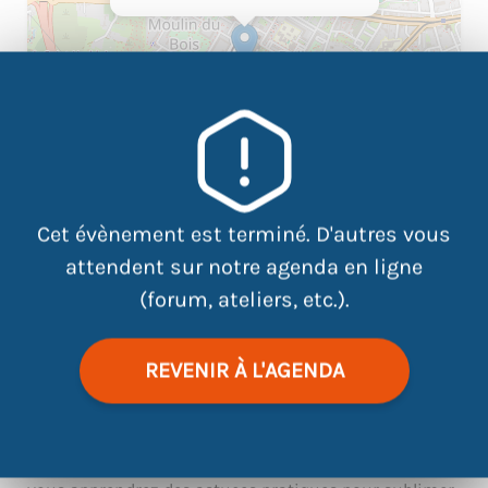
Cet évènement est terminé. D'autres vous
attendent sur notre agenda en ligne
|
©
contributors
Leaflet
OpenStreetMap
(forum, ateliers, etc.).
REVENIR À L'AGENDA
Atelier exclusif « Toutes en Beauté », est une
expérience unique dédiée à la découverte et à la
célébration de votre beauté individuelle. Cet
événement promet d’être une matinée inoubliable où