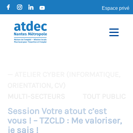
Espace privé
— ATELIER CYBER (INFORMATIQUE,
ORIENTATION, CV)
MULTI-SECTEURS
TOUT PUBLIC
Session Votre atout c’est
vous ! – TZCLD : Me valoriser,
je sais !