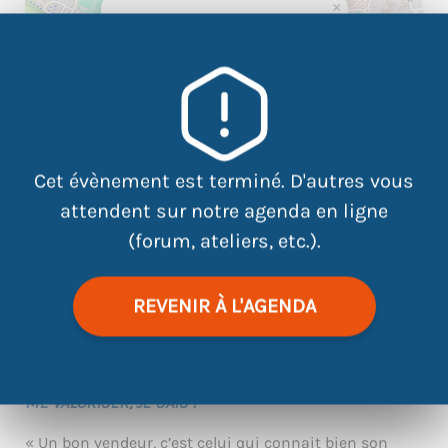
×
9 Rue Augustin Fresnel, 44300
Nantes
Cet évènement est terminé. D'autres vous
attendent sur notre agenda en ligne
(forum, ateliers, etc.).
|
©
contributors
REVENIR À L'AGENDA
Leaflet
OpenStreetMap
ME VALORISER, JE SAIS !
« Un bon vendeur, c’est celui qui connait bien son