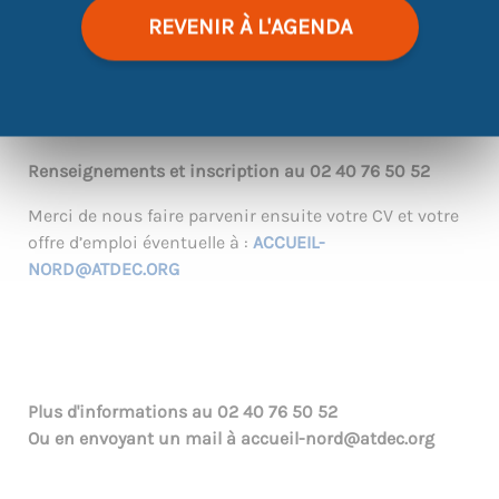
REVENIR À L'AGENDA
|
©
contributors
Leaflet
OpenStreetMap
Renseignements et inscription au 02 40 76 50 52
Merci de nous faire parvenir ensuite votre CV et votre
offre d’emploi éventuelle à :
ACCUEIL-
NORD@ATDEC.ORG
Plus d'informations au
02 40 76 50 52
Ou en envoyant un mail à
accueil-nord@atdec.org