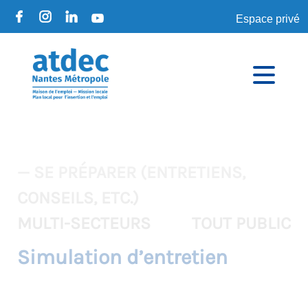
Espace privé
— SE PRÉPARER (ENTRETIENS,
CONSEILS, ETC.)
MULTI-SECTEURS
TOUT PUBLIC
Simulation d’entretien