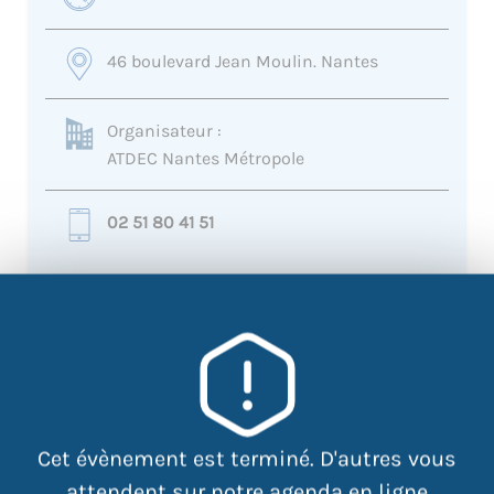
46 boulevard Jean Moulin. Nantes
Organisateur :
ATDEC Nantes Métropole
02 51 80 41 51
+
−
×
46 boulevard Jean Moulin.
Nantes
Cet évènement est terminé. D'autres vous
attendent sur notre agenda en ligne