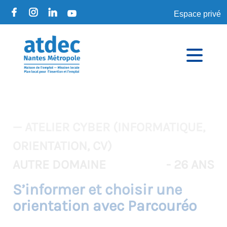
Espace privé
— ATELIER CYBER (INFORMATIQUE,
ORIENTATION, CV)
AUTRE DOMAINE
- 26 ANS
S’informer et choisir une
orientation avec Parcouréo