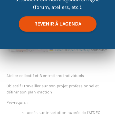
(forum, ateliers, etc.).
REVENIR À L'AGENDA
|
©
contributors
Leaflet
OpenStreetMap
Atelier collectif et 3 entretiens individuels
Objectif : travailler sur son projet professionnel et
définir son plan d’action
Pré-requis :
accès sur inscription auprès de l’ATDEC