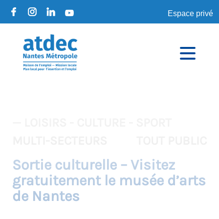
Espace privé
— LOISIRS - CULTURE - SPORT
MULTI-SECTEURS
TOUT PUBLIC
Sortie culturelle – Visitez
gratuitement le musée d’arts
de Nantes