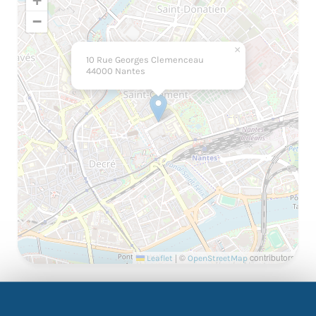
+
−
×
10 Rue Georges Clemenceau
44000 Nantes
|
©
contributors
Leaflet
OpenStreetMap