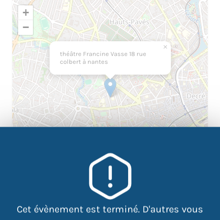
+
−
×
théâtre Francine Vasse 18 rue
colbert à nantes
|
©
contributors
Leaflet
OpenStreetMap
Cet évènement est terminé. D'autres vous