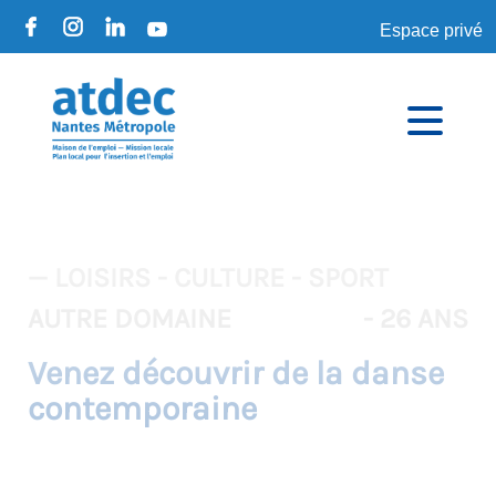
Espace privé
— LOISIRS - CULTURE - SPORT
AUTRE DOMAINE
- 26 ANS
Venez découvrir de la danse
contemporaine