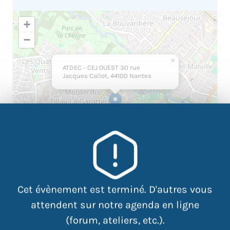
+
−
×
ATDEC - CEJ OUEST 30 rue
Jacques Callot, 44100 Nantes
Cet évènement est terminé. D'autres vous
attendent sur notre agenda en ligne
|
©
contributors
Leaflet
OpenStreetMap
(forum, ateliers, etc.).