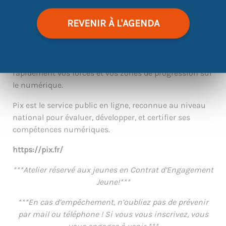
REVENIR À L'AGENDA
Savez-vous que 75% des emplois
requièrent l’utilisation du numérique ?
Cet atelier avec l’outil PIX, vous permettra d’identifier
rapidement vos forces et vos zones de progression sur
le numérique.
Pix est le service public en ligne, reconnue au niveau
national pour évaluer, développer, et certifier ses
compétences numériques.
https://pix.fr/
***Atelier réservé aux jeunes en Contrat d’Engagement
Jeune!***
***En cas d’empêchement, n’oubliez pas de prévenir
par mail ou téléphone ! Si vous vous inscrivez, vous