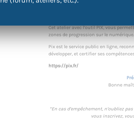
e (forum, ateliers, etc.).
Cet atelier avec l’outil PIX, vous permet
zones de progression sur le numérique
Pix est le service public en ligne, reco
développer, et certifier ses compétenc
https://pix.fr/
Pré
Bonne maîtr
*En cas d’empêchement, n’oubliez pas d
vous inscrivez, vou