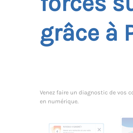
forces s
grâce à 
Venez faire un diagnostic de vos
en numérique.