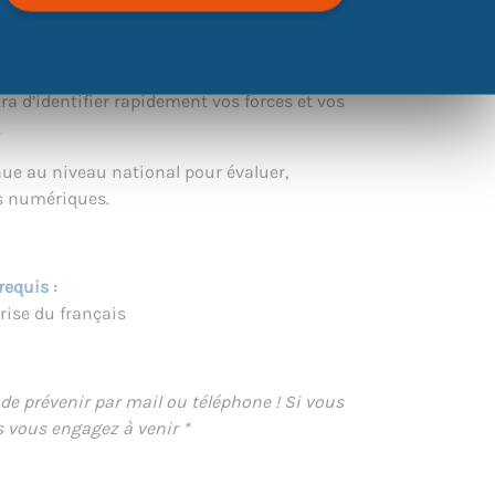
?
tra d’identifier rapidement vos forces et vos
.
nnue au niveau national pour évaluer,
es numériques.
requis :
ise du français
e prévenir par mail ou téléphone ! Si vous
s vous engagez à venir *