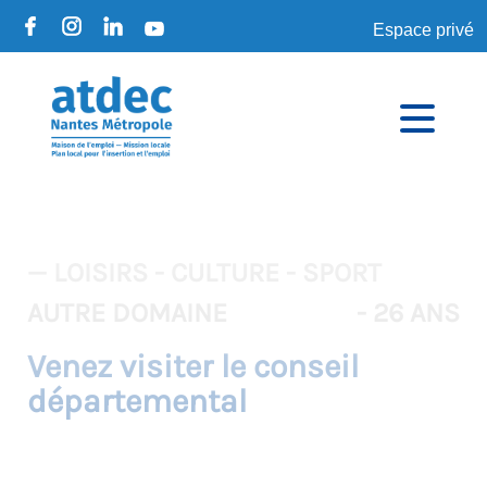
Espace privé
— LOISIRS - CULTURE - SPORT
AUTRE DOMAINE
- 26 ANS
Venez visiter le conseil
départemental