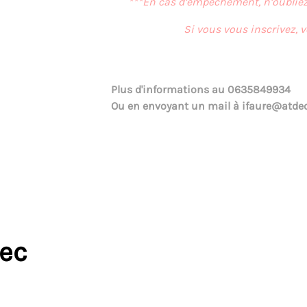
***En cas d’empêchement, n’oubliez 
Si vous vous inscrivez, 
Plus d'informations au
0635849934
Ou en envoyant un mail à
ifaure@atdec
vec