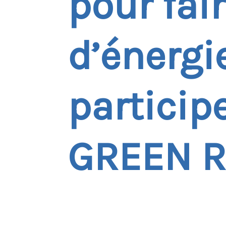
pour fai
d’énergi
particip
GREEN 