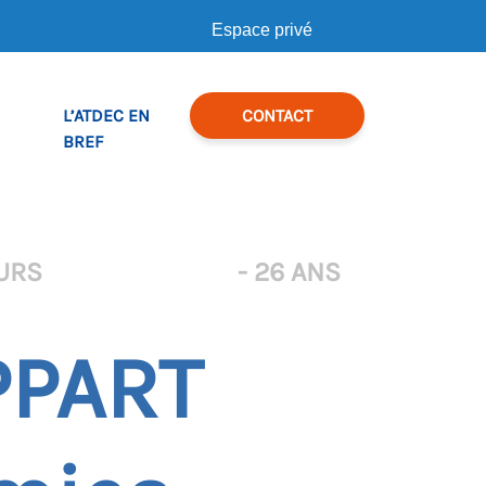
Espace privé
L’ATDEC EN
CONTACT
BREF
URS
- 26 ANS
APPART