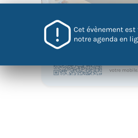
Cet évènement est 
QR Code
notre agenda en lign
Scannez ce 
pour accéder
l'évènement
directement
votre mobile