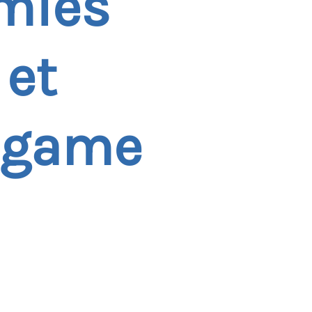
omies
 et
e game