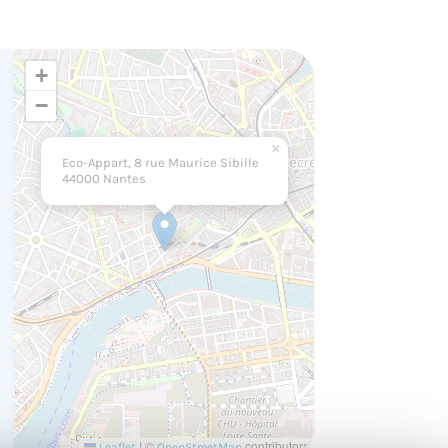
+
−
×
Eco-Appart, 8 rue Maurice Sibille
44000 Nantes
|
©
contributors
Leaflet
OpenStreetMap