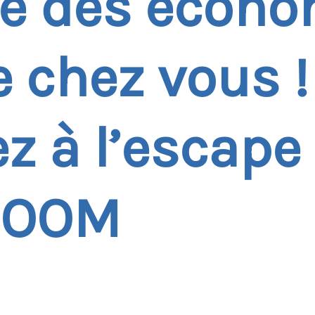
re des écon
e chez vous !
ez à l’escap
ROOM