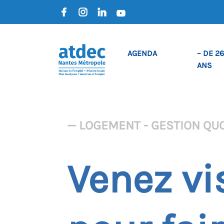
AGENDA
– DE 26
ANS
— LOGEMENT - GESTION QU
Venez vi