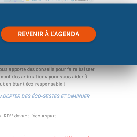
et aborde différents thèmes venez
REVENIR À L'AGENDA
M.
moins consommer chez soi en visitant cet
us apporte des conseils pour faire baisser
lement des animations pour vous aider à
ut en étant éco-responsable !
ADOPTER DES ÉCO-GESTES ET DIMINUER
 RDV devant l’éco appart.