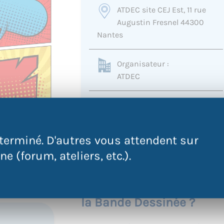
ATDEC site CEJ Est, 11 rue
Augustin Fresnel 44300
Nantes
Organisateur :
ATDEC
0635252749
mvequaud@atdec.org
terminé. D'autres vous attendent sur
e (forum, ateliers, etc.).
Vous êtes intéressé.e par l
la Bande Dessinée ?