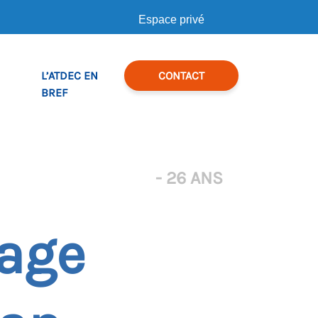
Espace privé
L’ATDEC EN
CONTACT
BREF
- 26 ANS
sage