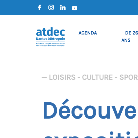
AGENDA
– DE 26
ANS
— LOISIRS - CULTURE - SPO
Découver