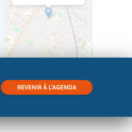
|
©
contributors
Leaflet
OpenStreetMap
REVENIR À L'AGENDA
’art, le dessin, la création,