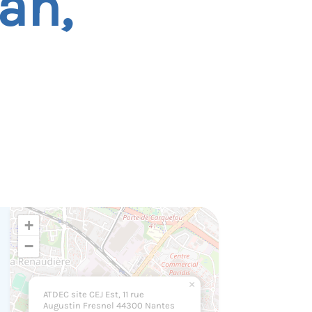
an,
+
−
×
ATDEC site CEJ Est, 11 rue
Augustin Fresnel 44300 Nantes