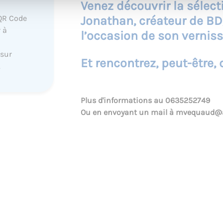
Venez découvrir la sélec
Jonathan, créateur de BD,
QR Code
 à
l’occasion de son verniss
 sur
Et rencontrez, peut-être, 
.
Plus d'informations au
0635252749
Ou en envoyant un mail à
mvequaud@a