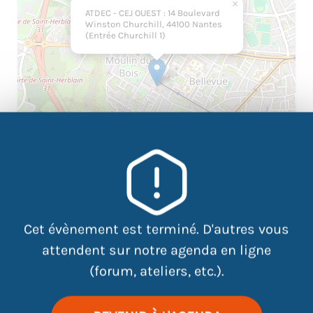
×
ATDEC - CEJ OUEST : 14 Boulevard
Winston Churchill, 44100 Nantes
(Entrée Churchill 1)
|
©
contributors
Leaflet
OpenStreetMap
Cet évènement est terminé. D'autres vous
attendent sur notre agenda en ligne
(forum, ateliers, etc.).
DÉCOUVREZ AU TRAVERS D’
UN ATELIER LUDIQUE,
COLLABORATIF ET VISUEL AVEC LA FRESQUE DU