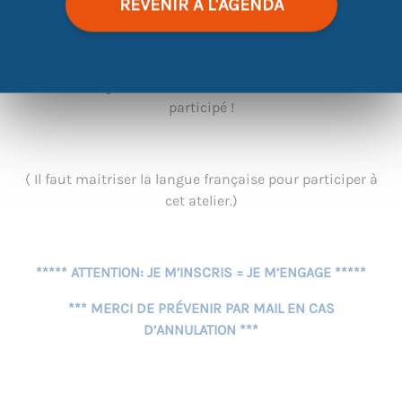
REVENIR À L'AGENDA
NUMÉRIQUE.
Ils sont déjà
PLUS DE 30 000 PERSONNES
à avoir
participé !
( Il faut maitriser la langue française pour participer à
cet atelier.)
***** ATTENTION: JE M’INSCRIS = JE M’ENGAGE *****
*** MERCI DE PRÉVENIR PAR MAIL EN CAS
D’ANNULATION ***