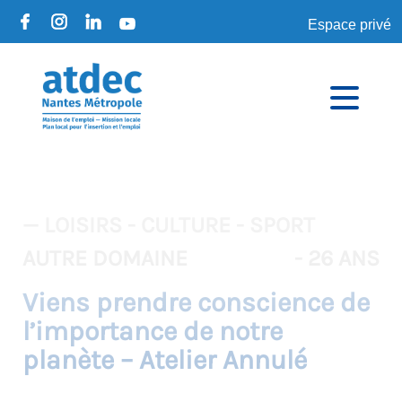
Espace privé
— LOISIRS - CULTURE - SPORT
AUTRE DOMAINE
- 26 ANS
Viens prendre conscience de
l’importance de notre
planète – Atelier Annulé