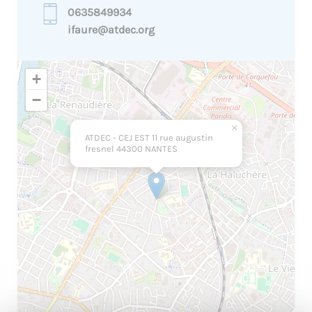
0635849934
ifaure@atdec.org
+
−
×
ATDEC - CEJ EST 11 rue augustin
fresnel 44300 NANTES