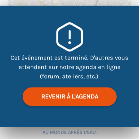
|
©
contributors
Leaflet
OpenStreetMap
PLUS DE 8 FRANÇAIS SUR 10 CHANGENT LEUR
TÉLÉPHONE ALORS QU’IL FONCTIONNE ENCORE.
Cet évènement est terminé. D'autres vous
Quels sont les impacts de nos modes de
attendent sur notre agenda en ligne
consommation ?
(forum, ateliers, etc.).
IL FAUT MOBILISER 2 TONNES DE MATIÈRE POUR
FABRIQUER UN MICRO-ONDES.
REVENIR À L'AGENDA
Quelle est l’empreinte matière des objets qui nous
entourent ?
LE SABLE EST LA 2ÈME RESSOURCE LA PLUS EXPLOITÉE
AU MONDE APRÈS L’EAU.