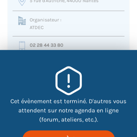
5 rue d'Autriche, 44000 Nantes
Organisateur :
ATDEC
02 28 44 33 80
accueil-malakoff@atdec.org
+
−
×
Cet évènement est terminé. D'autres vous
5 rue d'Autriche, 44000
Nantes
attendent sur notre agenda en ligne
(forum, ateliers, etc.).