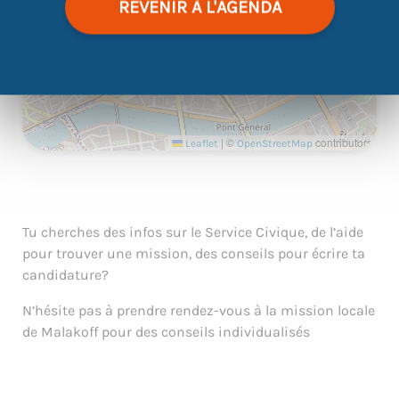
REVENIR À L'AGENDA
|
©
contributors
Leaflet
OpenStreetMap
Tu cherches des infos sur le Service Civique, de l’aide
pour trouver une mission, des conseils pour écrire ta
candidature?
N’hésite pas à prendre rendez-vous à la mission locale
de Malakoff pour des conseils individualisés