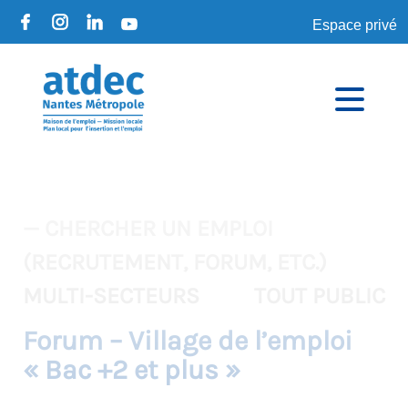
Espace privé
— CHERCHER UN EMPLOI
(RECRUTEMENT, FORUM, ETC.)
MULTI-SECTEURS
TOUT PUBLIC
Forum – Village de l’emploi
« Bac +2 et plus »