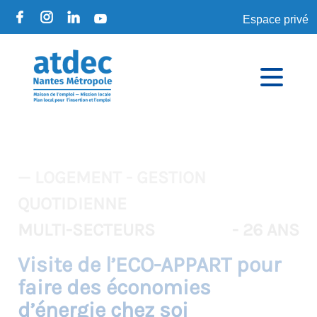
Espace privé
— LOGEMENT - GESTION
QUOTIDIENNE
MULTI-SECTEURS
- 26 ANS
Visite de l’ECO-APPART pour
faire des économies
d’énergie chez soi