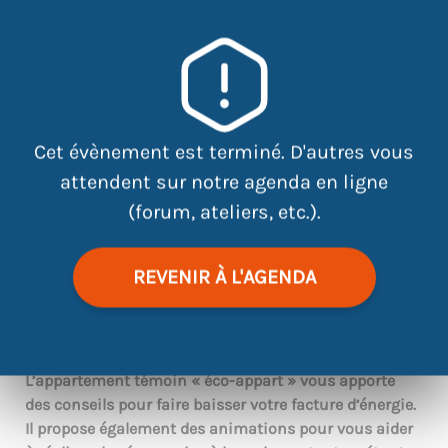
Cet évènement est terminé. D'autres vous
attendent sur notre agenda en ligne
(forum, ateliers, etc.).
|
©
contributors
Leaflet
OpenStreetMap
REVENIR À L'AGENDA
Venez découvrir comment mieux et moins
consommer chez soi en visitant cet éco-appart.
L’appartement témoin « éco-appart » vous apporte
des conseils pour faire baisser votre facture d’énergie.
Il propose également des animations pour vous aider