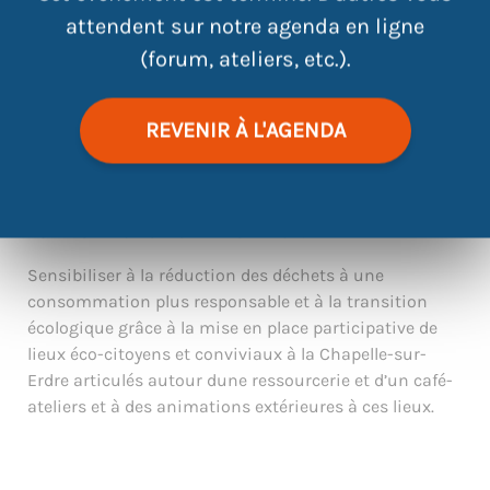
VENEZ DÉCOUVRIR LE TRANSISTORE, LA RECYCLERIE
attendent sur notre agenda en ligne
ENGAGÉE POUR L’INSERTION, LE RÉEMPLOI ET
L’ÉCONOMIE CIRCULAIRE !
(forum, ateliers, etc.).
LE TRANSISTORE S’ENGAGE CHAQUE JOUR POUR
LE
RÉEMPLOI, POUR L’ÉCONOMIE CIRCULAIRE ET EN
REVENIR À L'AGENDA
FAVEUR DE L’INSERTION SOCIOPROFESSIONNELLE.
Au
quotidien ce sont à présent une quinzaine de
personnes qui travaillent à la ressourcerie dont
HUIT
AGENTS VALORISTES EN INSERTION.
Sensibiliser à la réduction des déchets à une
consommation plus responsable et à la transition
écologique grâce à la mise en place participative de
lieux éco-citoyens et conviviaux à la Chapelle-sur-
Erdre articulés autour dune ressourcerie et d’un café-
ateliers et à des animations extérieures à ces lieux.