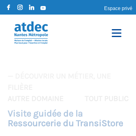
Espace privé
— DÉCOUVRIR UN MÉTIER, UNE
FILIÈRE
AUTRE DOMAINE
TOUT PUBLIC
Visite guidée de la
Ressourcerie du TransiStore