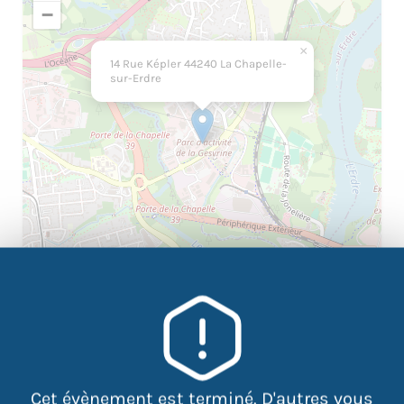
−
×
14 Rue Képler 44240 La Chapelle-
sur-Erdre
|
©
contributors
Leaflet
OpenStreetMap
Cet évènement est terminé. D'autres vous