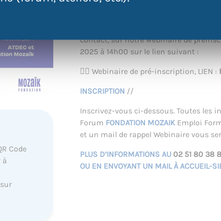
SAVE THE DATE
//
Pour en savoir plus et vous inscrire a
contact, sur notre webinaire de préins
2025 à 14h00 sur le lien suivant :
👉🏼 Webinaire de pré-inscription, LIEN :
INSCRIPTION
//
Inscrivez-vous ci-dessous. Toutes les 
Forum
FONDATION MOZAIK
Emploi Form
et un mail de rappel Webinaire vous se
QR Code
PLUS D’INFORMATIONS AU
02 51 80 38 
 à
OU EN ENVOYANT UN MAIL À ACCUEIL-S
 sur
.