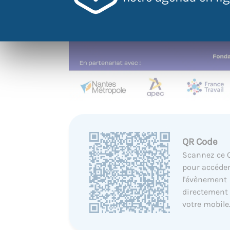
QR Code
Scannez ce 
pour accéder
l'évènement
directement
votre mobile