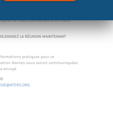
u Forum, rejoignez-nous, pour un premier
cription en vous connectant le 25 mars
REJOIGNEZ LA RÉUNION MAINTENANT
informations pratiques pour ce
ation Nantes vous seront communiquées
ra envoyé.
80
IEGE@ATDEC.ORG