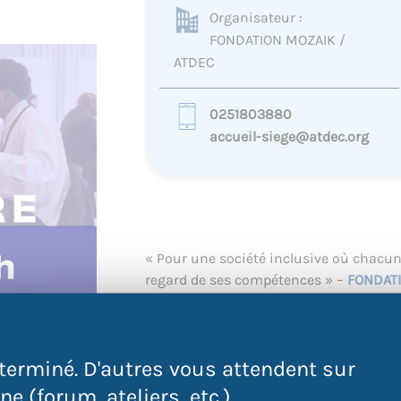
Organisateur :
FONDATION MOZAIK /
ATDEC
0251803880
accueil-siege@atdec.org
« Pour une société inclusive où chacun
regard de ses compétences » –
FONDAT
L’Atdec Nantes Métropole et la Fondati
France Travail et de l’APEC, un
JOB DATI
souhaitant trouver un emploi et/ou une 
terminé. D'autres vous attendent sur
communiqué pendant le webinaire).
e (forum, ateliers, etc.).