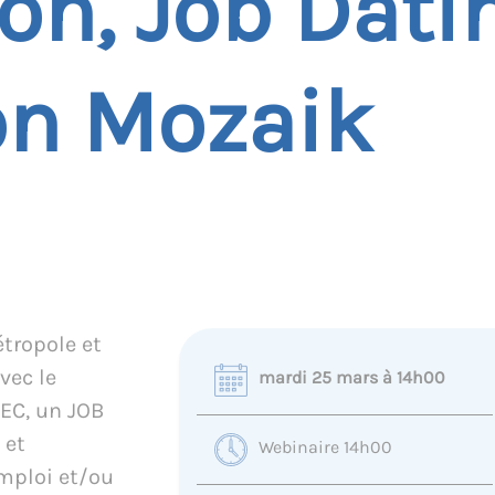
ion, Job Dati
on Mozaik
étropole et
vec le
mardi 25 mars à 14h00
PEC, un JOB
 et
Webinaire 14h00
mploi et/ou