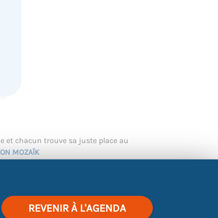
e et chacun trouve sa juste place au
ION MOZAÏK
on MOZAÏK organisent, avec le soutien de
NG
dédié aux diplômés BAC+2 et supérieur
alternance le 22 avril prochain (lieu
REVENIR À L'AGENDA