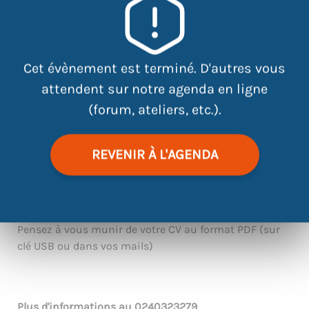
Cet évènement est terminé. D'autres vous
|
©
contributors
Leaflet
OpenStreetMap
attendent sur notre agenda en ligne
(forum, ateliers, etc.).
Au cours de cet atelier vous découvrirez les différents
REVENIR À L'AGENDA
sites de recherche d’emploi existants qui vous
permettront de trouver les offres qui vous
correspondent pour postuler en ligne.
Pensez à vous munir de votre CV au format PDF (sur
clé USB ou dans vos mails)
Plus d'informations au
0240323279