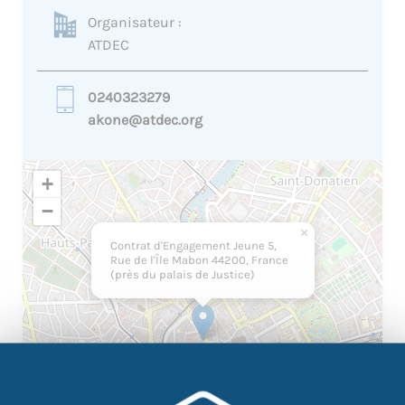
Organisateur :
ATDEC
0240323279
akone@atdec.org
+
−
×
Contrat d'Engagement Jeune 5,
Rue de l'Île Mabon 44200, France
(près du palais de Justice)