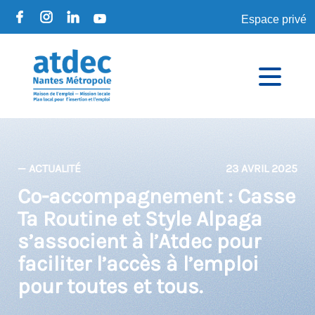
Espace privé
— ACTUALITÉ
23 AVRIL 2025
Co-accompagnement : Casse
Ta Routine et Style Alpaga
s’associent à l’Atdec pour
faciliter l’accès à l’emploi
pour toutes et tous.