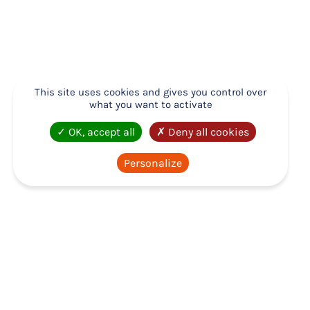
regretté Hervé Fournier, président depuis
2018 et disparu en janvier dernier, et à
Nathalie Leblanc, Vice-présidente depuis
2018 et présidente depuis février 2026.
Lors de cette AG, un nouveau bureau a donc été élu et
This site uses cookies and gives you control over
le
RAPPORT D’ACTIVITÉ 2025
a été validé en séance –
what you want to activate
disponible dès aujourd’hui en ligne sur
www.atdec.org
OK, accept all
Deny all cookies
– onglet L’Atdec en bref – Rapport d’activité
!
« Ce matin, se tient l’AG de l’Atdec Nantes Métropole,
Personalize
structure qui englobe la mission locale, la maison de
de l’emploi et le plan local pour l’insertion et l’emploi
sur la métropole nantaise. Son cœur de mission est
d’accompagner les publics. Plus de 9000 jeunes et
1900 adultes ont été accueillis au sein de multiples
dispositifs.
Accompagner vers l’emploi celles et ceux qui en sont le
plus éloignés, voilà une ambition que nous portons