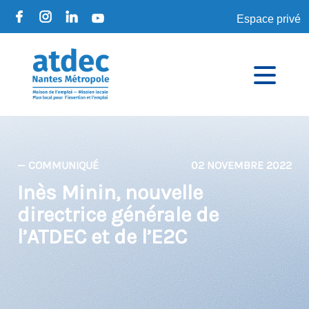
Espace privé
— COMMUNIQUÉ
02 NOVEMBRE 2022
Inès Minin, nouvelle
directrice générale de
l’ATDEC et de l’E2C