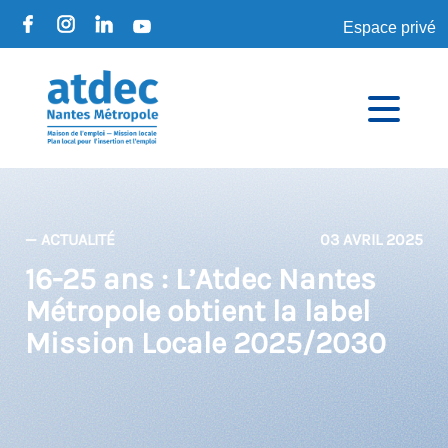
Espace privé
— ACTUALITÉ
03 AVRIL 2025
16-25 ans : L’Atdec Nantes
Métropole obtient la label
Mission Locale 2025/2030