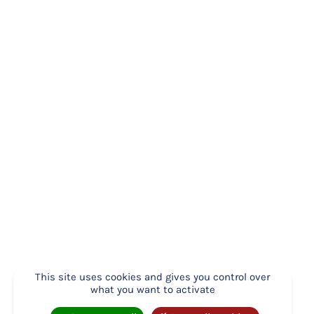
Jeudi 4 juin, lors de l’Assemblée Générale
2026 de notre association, Pierre Quenea a
été élu président de l’Atdec Nantes
Métropole.
Jeudi 4 juin se tenait l’Assemblée Générale
2026 de notre association. A cette
occasion, Pierre Quénéa a été élu président
de l’Atdec Nantes Métropole, succédant au
regretté Hervé Fournier, président depuis
2018 et disparu en janvier dernier, et à
Nathalie Leblanc, Vice-présidente depuis
2018 et présidente depuis février 2026.
Lors de cette AG, un nouveau bureau a donc été élu et
This site uses cookies and gives you control over
le
RAPPORT D’ACTIVITÉ 2025
a été validé en séance –
what you want to activate
disponible dès aujourd’hui en ligne sur
www.atdec.org