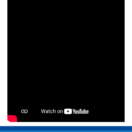
Prenez rendez-vous !
En contactant directement l’un de nos 5 espaces
d’accueil de l’ATDEC Nantes métropole.
RETOUR AUX ARTICLES