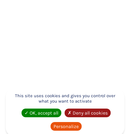
2026 de notre association, Pierre Quenea a
été élu président de l’Atdec Nantes
Métropole.
Jeudi 4 juin se tenait l’Assemblée Générale
2026 de notre association. A cette
occasion, Pierre Quénéa a été élu président
de l’Atdec Nantes Métropole, succédant au
regretté Hervé Fournier, président depuis
2018 et disparu en janvier dernier, et à
Nathalie Leblanc, Vice-présidente depuis
2018 et présidente depuis février 2026.
Lors de cette AG, un nouveau bureau a donc été élu et
This site uses cookies and gives you control over
le
RAPPORT D’ACTIVITÉ 2025
a été validé en séance –
what you want to activate
disponible dès aujourd’hui en ligne sur
www.atdec.org
OK, accept all
Deny all cookies
– onglet L’Atdec en bref – Rapport d’activité
!
« Ce matin, se tient l’AG de l’Atdec Nantes Métropole,
Personalize
structure qui englobe la mission locale, la maison de